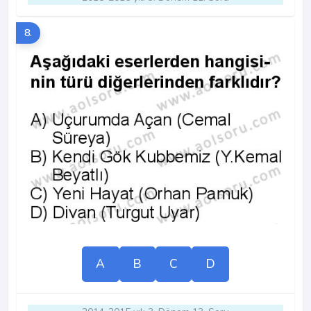
8.
A
B
C
D