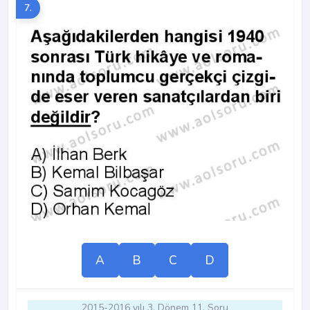
7.
A
B
C
D
2015-2016 yılı 3. Dönem 11. Soru