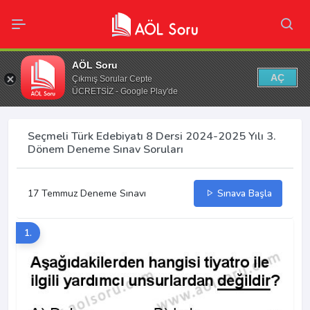
AÖL Soru
AÇ
Çıkmış Sorular Cepte
ÜCRETSİZ - Google Play'de
Seçmeli Türk Edebiyatı 8 Dersi 2024-2025 Yılı 3.
Dönem Deneme Sınav Soruları
17 Temmuz Deneme Sınavı
Sınava Başla
1.