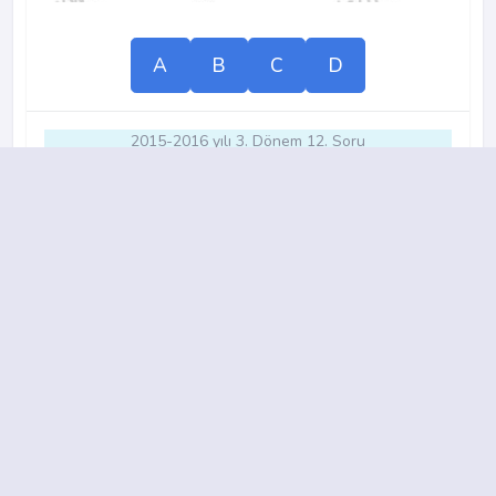
A
B
C
D
2015-2016 yılı 3. Dönem 12. Soru
12.