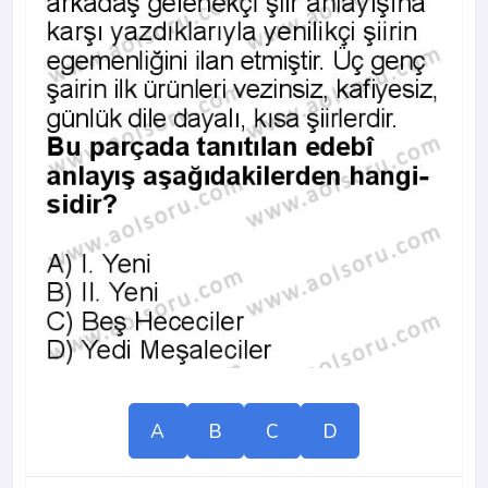
A
B
C
D