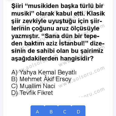
A
B
C
D