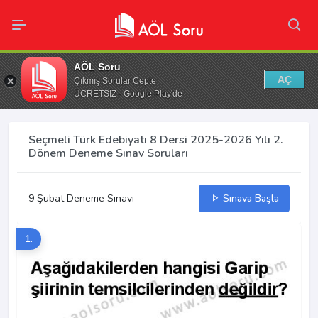
AÖL Soru
AÇ
Çıkmış Sorular Cepte
ÜCRETSİZ - Google Play'de
Seçmeli Türk Edebiyatı 8 Dersi 2025-2026 Yılı 2.
Dönem Deneme Sınav Soruları
9 Şubat Deneme Sınavı
Sınava Başla
1.