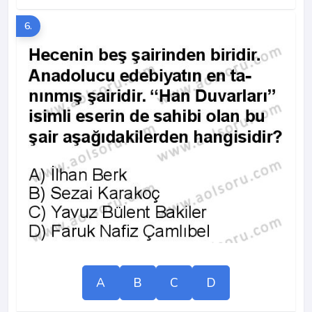
6.
A
B
C
D