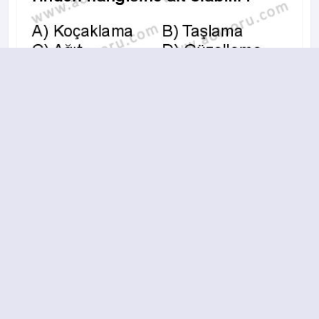
A
B
C
D
2017-2018 yılı 2. Dönem 11. Soru
13.