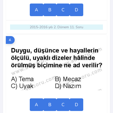
A
B
C
D
2015-2016 yılı 2. Dönem 11. Soru
4.
A
B
C
D