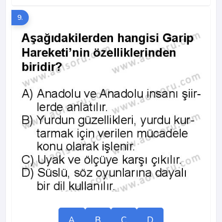
9.
A
B
C
D