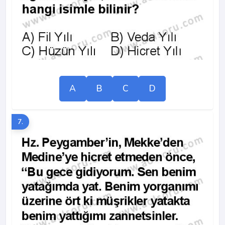
A
B
C
D
7.