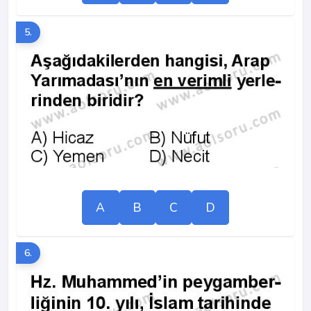
5.
A
B
C
D
6.