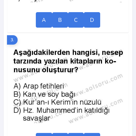
A
B
C
D
3.