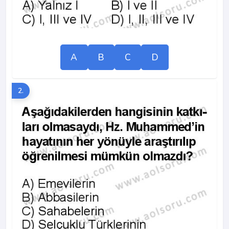
A
B
C
D
2.