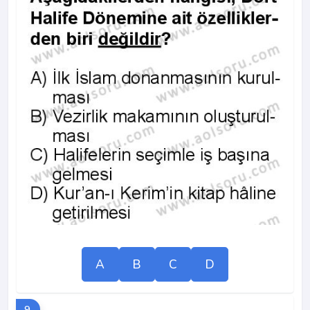
A
B
C
D
9.