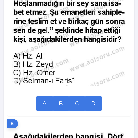
A
B
C
D
8.