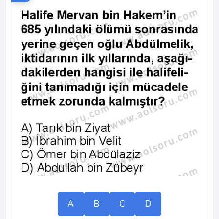
A
B
C
D