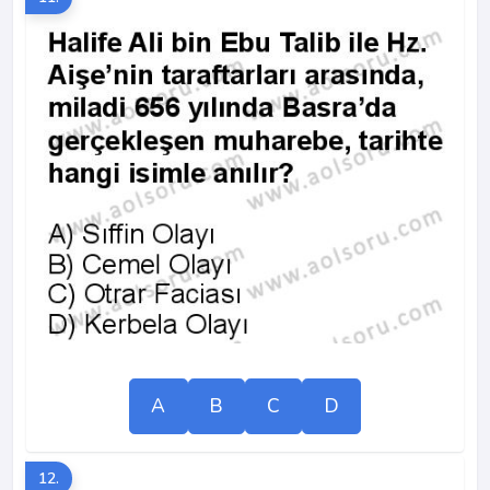
A
B
C
D
12.