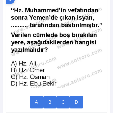
A
B
C
D