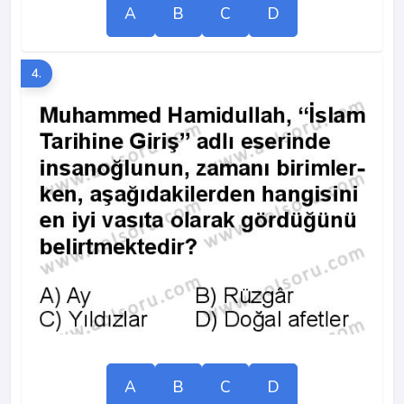
A
B
C
D
4.
A
B
C
D