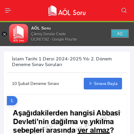
AÖL Soru
AÇ
Çıkmış Sorular Cepte
ÜCRETSİZ - Google Play'de
İslam Tarihi 1 Dersi 2024-2025 Yılı 2. Dönem
Deneme Sınav Soruları
10 Şubat Deneme Sınavı
Sınava Başla
1.