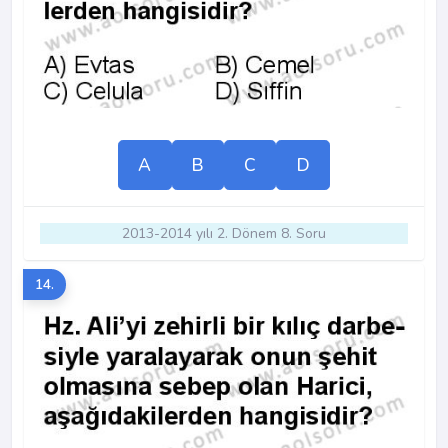
A
B
C
D
2013-2014 yılı 2. Dönem 8. Soru
14.