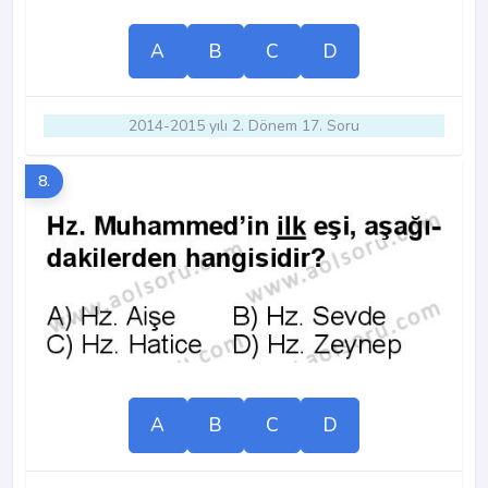
A
B
C
D
2014-2015 yılı 2. Dönem 17. Soru
8.
A
B
C
D