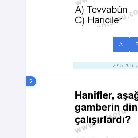
A
2015-2016 yı
5.