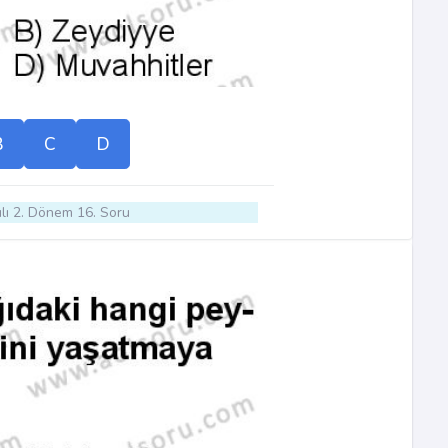
B
C
D
lı 2. Dönem 16. Soru