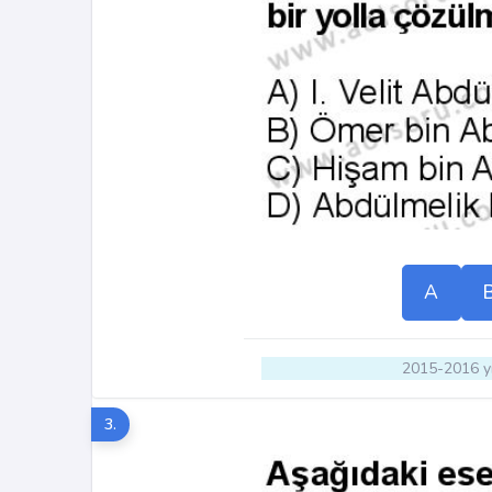
A
2015-2016 yı
3.