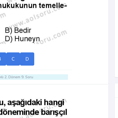
B
C
D
ılı 2. Dönem 9. Soru