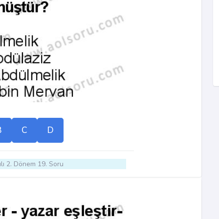
B
C
D
lı 2. Dönem 19. Soru