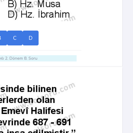
B
C
D
ılı 2. Dönem 8. Soru