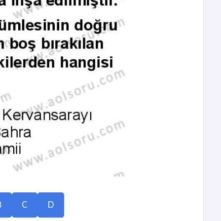
B
C
D