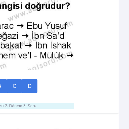
B
C
D
ılı 2. Dönem 3. Soru