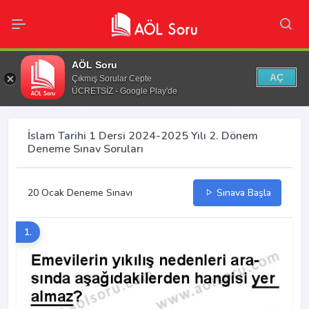
AÖL Soru
AÇ
Çıkmış Sorular Cepte
ÜCRETSİZ - Google Play'de
İslam Tarihi 1 Dersi 2024-2025 Yılı 2. Dönem
Deneme Sınav Soruları
20 Ocak Deneme Sınavı
Sınava Başla
1.