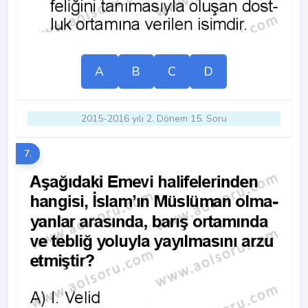
A
B
C
D
2015-2016 yılı 2. Dönem 15. Soru
7.