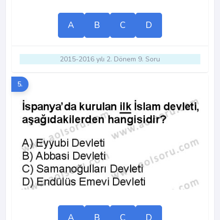
A
B
C
D
2015-2016 yılı 2. Dönem 9. Soru
5.
A
B
C
D