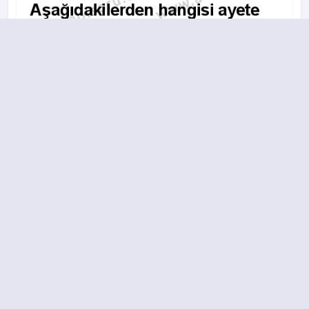
A
B
C
D
2014-2015 yılı 2. Dönem 2. Soru
15.