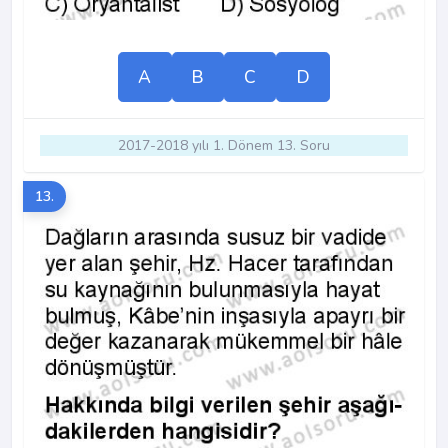
A
B
C
D
2017-2018 yılı 1. Dönem 13. Soru
13.