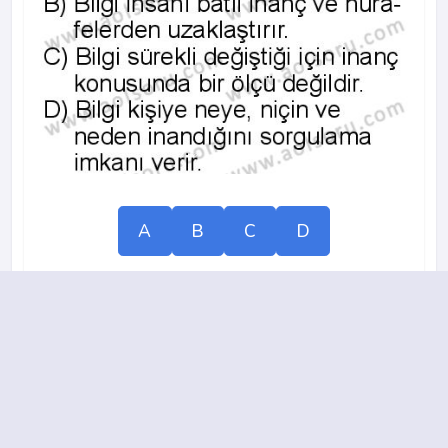
A
B
C
D
2013-2014 yılı 3. Dönem 5. Soru
14.