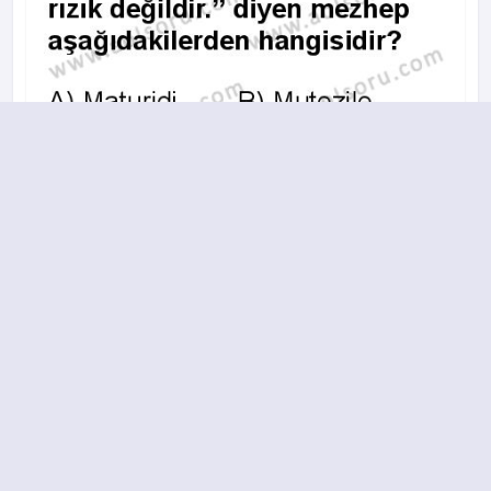
A
B
C
D
2013-2014 yılı 2. Dönem 12. Soru
15.