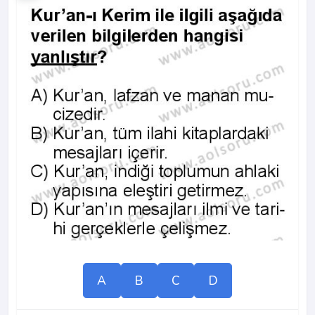
A
B
C
D