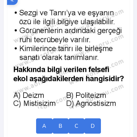
4.
A
B
C
D