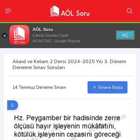
AÖL Soru
AÇ
Çıkmış Sorular Cepte
ÜCRETSİZ - Google Play'de
Akaid ve Kelam 2 Dersi 2024-2025 Yılı 3. Dönem
Deneme Sınav Soruları
14 Temmuz Deneme Sınavı
Sınava Başla
1.