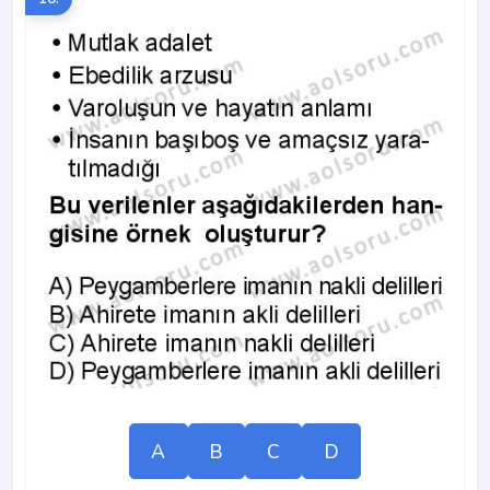
A
B
C
D