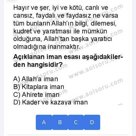
A
B
C
D