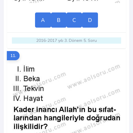
A
B
C
D
2016-2017 yılı 3. Dönem 5. Soru
11.