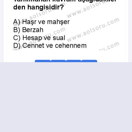
A
B
C
D
2016-2017 yılı 2. Dönem 13. Soru
18.