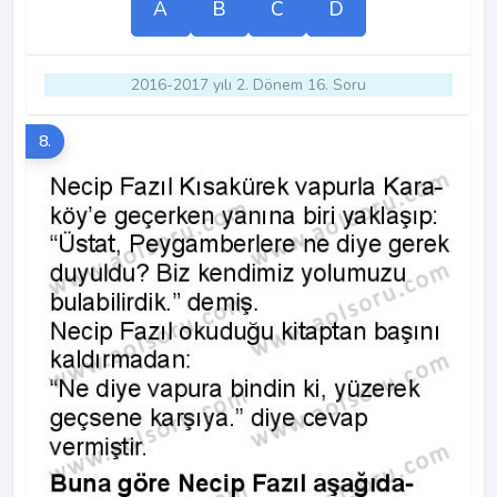
A
B
C
D
2016-2017 yılı 2. Dönem 16. Soru
8.