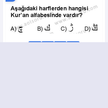
A
B
C
D
2018-2019 yılı 3. Dönem 20. Soru
15.