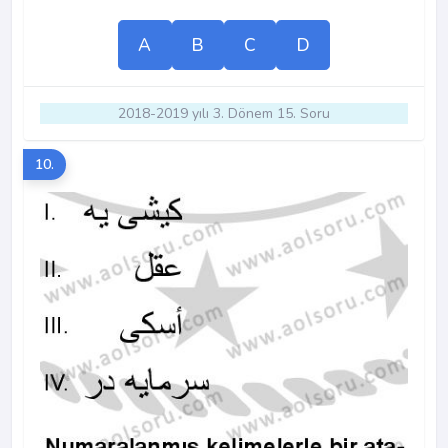
A
B
C
D
2018-2019 yılı 3. Dönem 15. Soru
10.