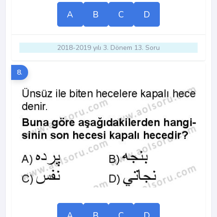
A
B
C
D
2018-2019 yılı 3. Dönem 13. Soru
8.
A
B
C
D