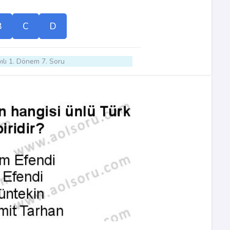
B
C
D
ılı 1. Dönem 7. Soru