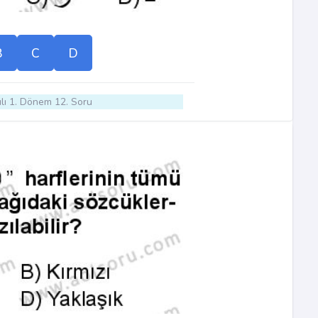
B
C
D
lı 1. Dönem 12. Soru