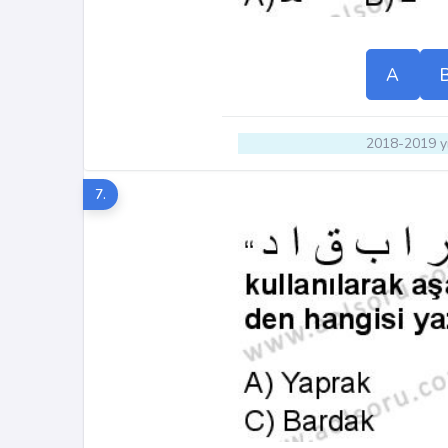
A
2018-2019 yı
7.