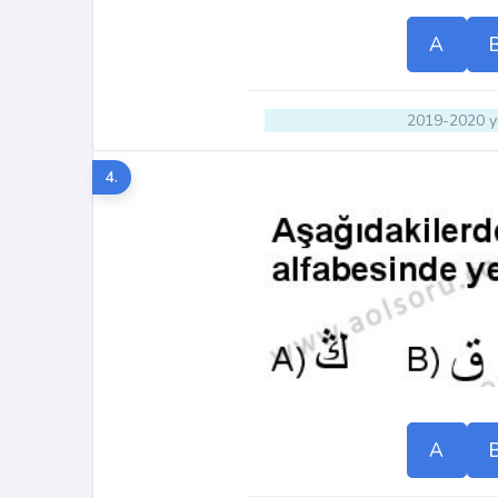
A
2019-2020 yı
4.
A