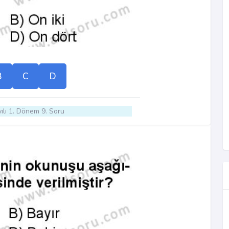
B
C
D
ılı 1. Dönem 9. Soru