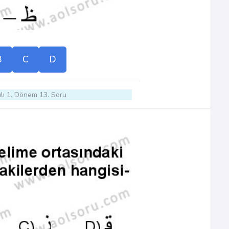
B
C
D
lı 1. Dönem 13. Soru