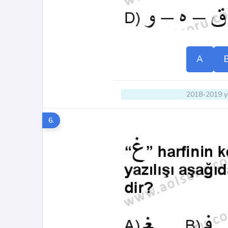
A
2018-2019 yı
6.