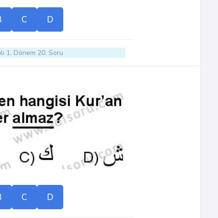
B
C
D
lı 1. Dönem 20. Soru
B
C
D