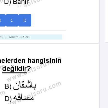
B
C
D
ılı 1. Dönem 8. Soru