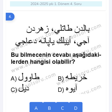
2024-2025 yılı 1. Dönem 4. Soru
4.
A
B
C
D