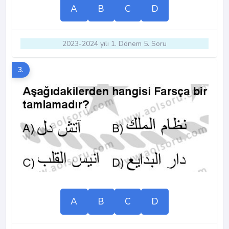
A
B
C
D
2023-2024 yılı 1. Dönem 5. Soru
3.
A
B
C
D