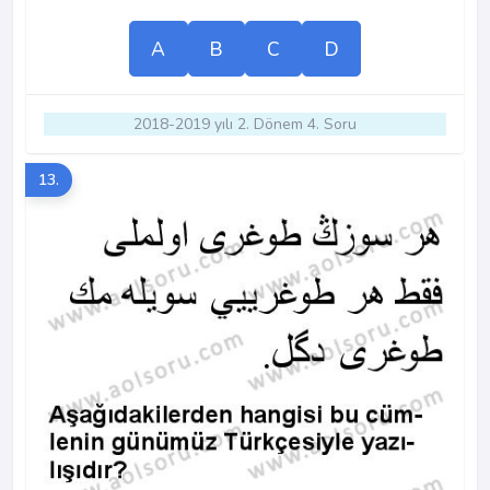
A
B
C
D
2018-2019 yılı 2. Dönem 4. Soru
13.