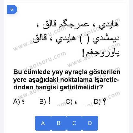
6.
A
B
C
D