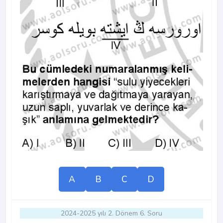
A
B
C
D
2024-2025 yılı 2. Dönem 6. Soru