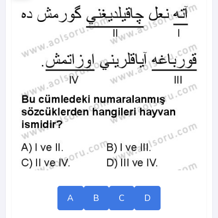
A
B
C
D