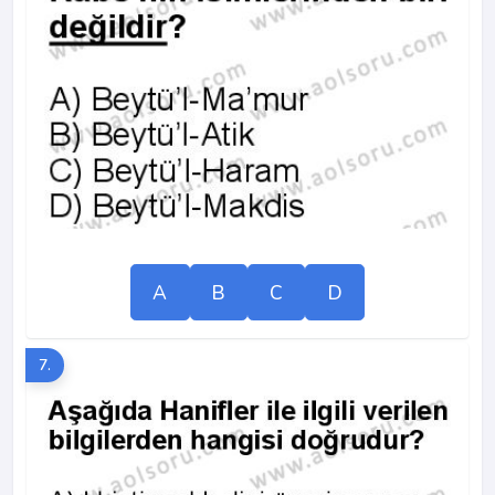
A
B
C
D
7.