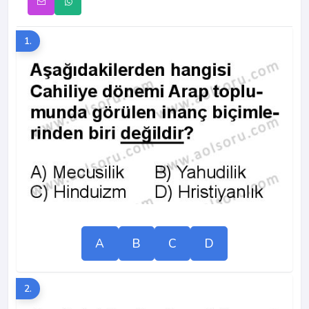
1.
A
B
C
D
2.