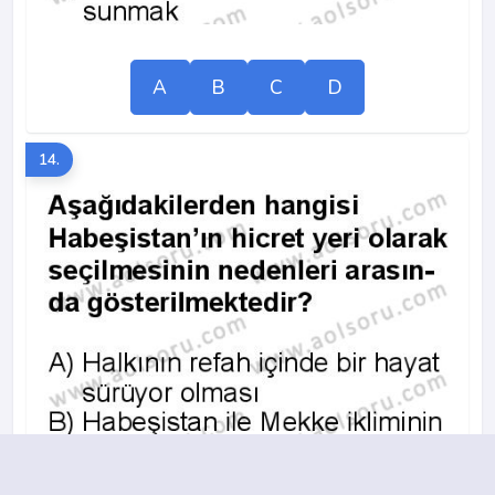
A
B
C
D
14.