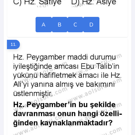
A
B
C
D
11.