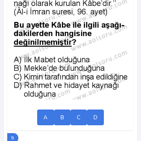
A
B
C
D
9.