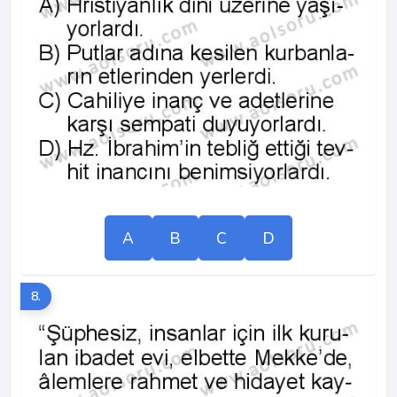
A
B
C
D
8.