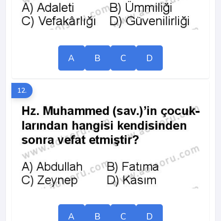
A
B
C
D
12.
A
B
C
D