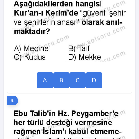
A
B
C
D
3.