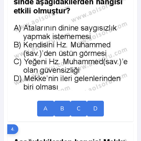
A
B
C
D
4.