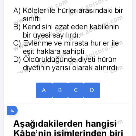
A
B
C
D
6.