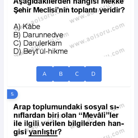
A
B
C
D
5.