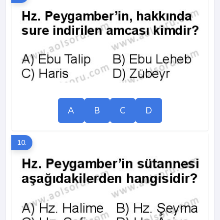
A
B
C
D
10.