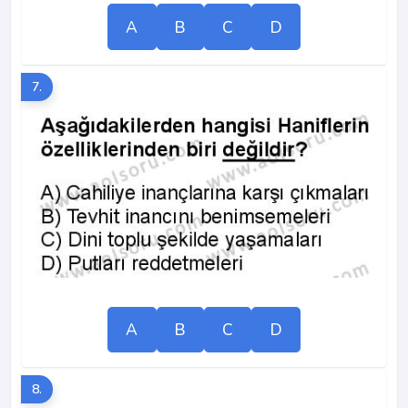
A
B
C
D
7.
A
B
C
D
8.