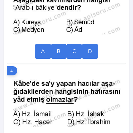
A
B
C
D
4.