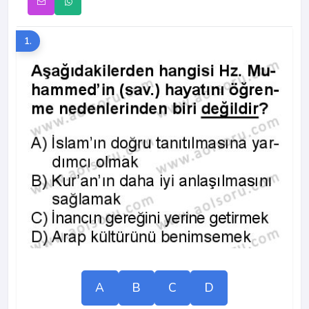
1.
A
B
C
D