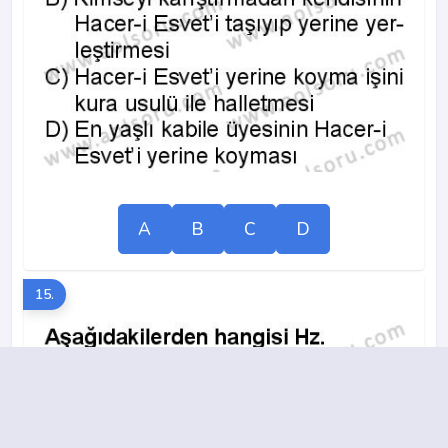
A
B
C
D
15.