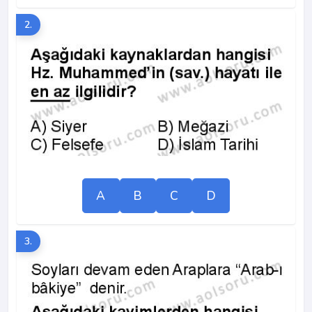
2.
A
B
C
D
3.