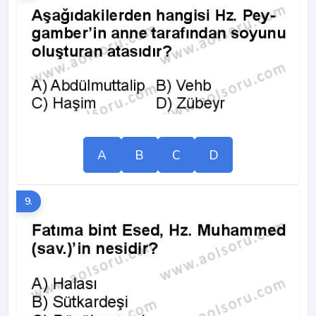
A
B
C
D
9.