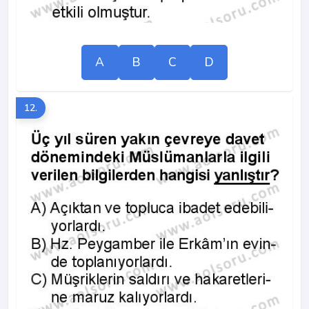
A
B
C
D
12.