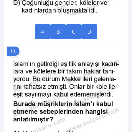
A
B
C
D
13.