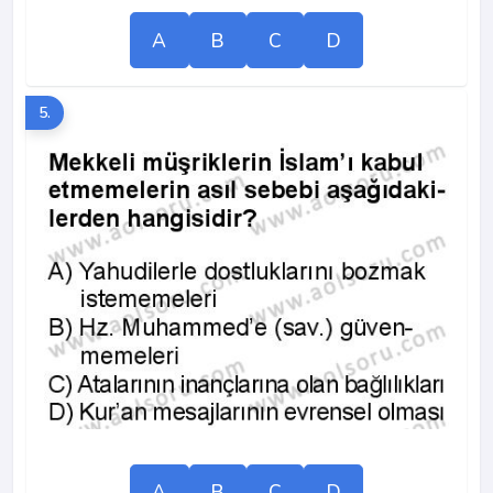
A
B
C
D
5.
A
B
C
D