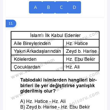
A
B
C
D
11.