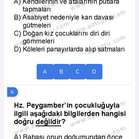
A
B
C
D
6.