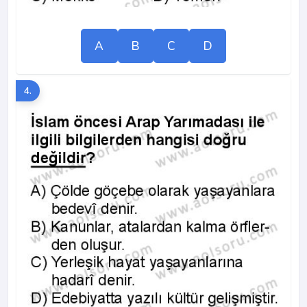
A
B
C
D
4.