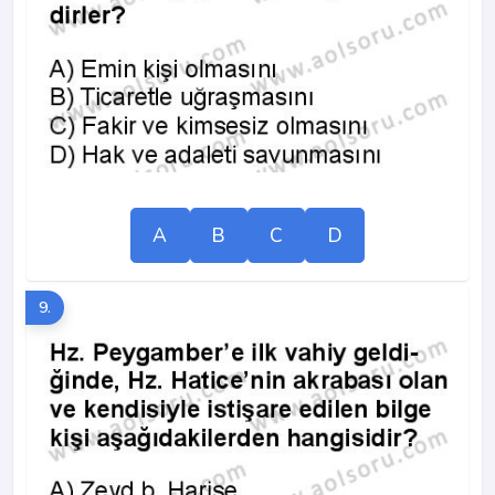
A
B
C
D
9.