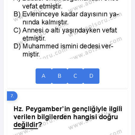
A
B
C
D
7.