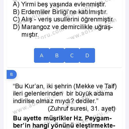
A
B
C
D
8.