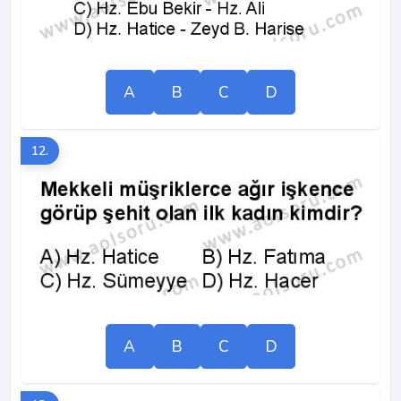
A
B
C
D
12.
A
B
C
D