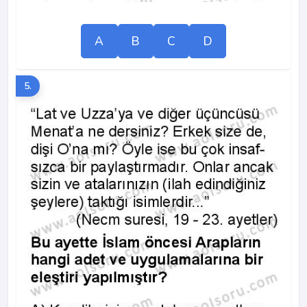
A
B
C
D
5.