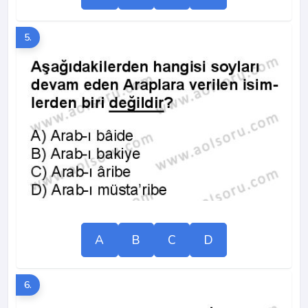
5.
A
B
C
D
6.