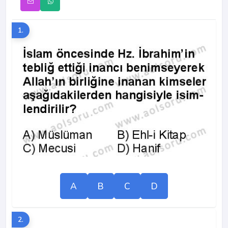
1.
A
B
C
D
2.