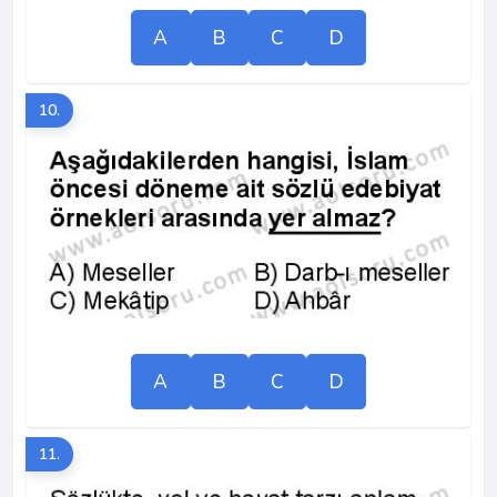
A
B
C
D
10.
A
B
C
D
11.