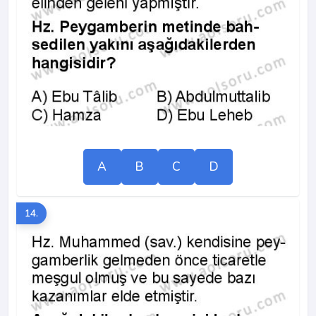
A
B
C
D
14.