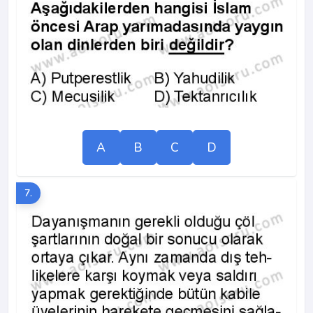
A
B
C
D
7.