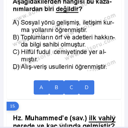
A
B
C
D
15.