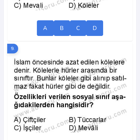
A
B
C
D
9.