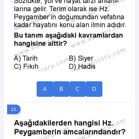
A
B
C
D
12.