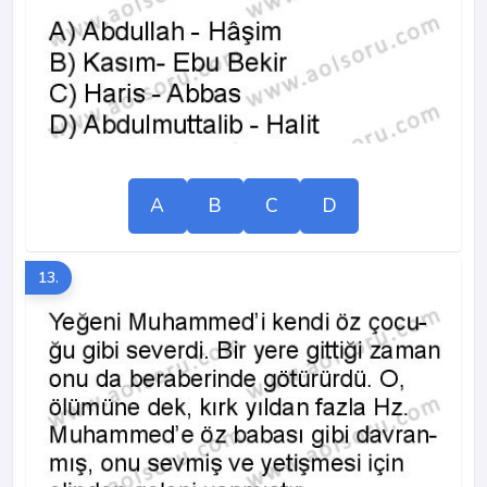
A
B
C
D
13.