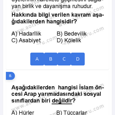
A
B
C
D
8.