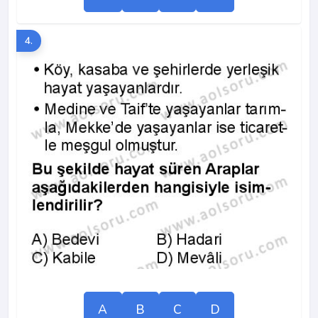
4.
A
B
C
D