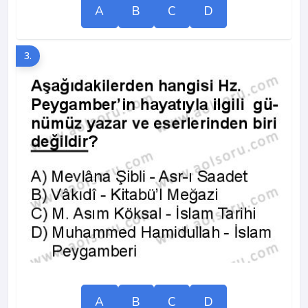
A
B
C
D
3.
A
B
C
D