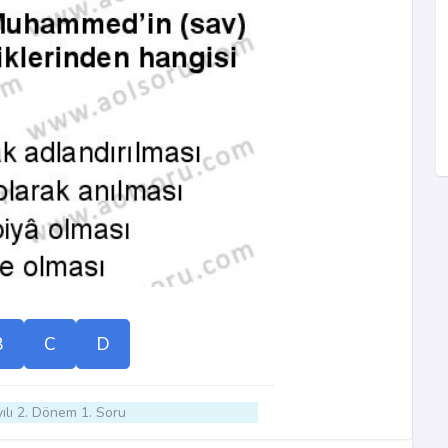
B
C
D
ılı 2. Dönem 1. Soru