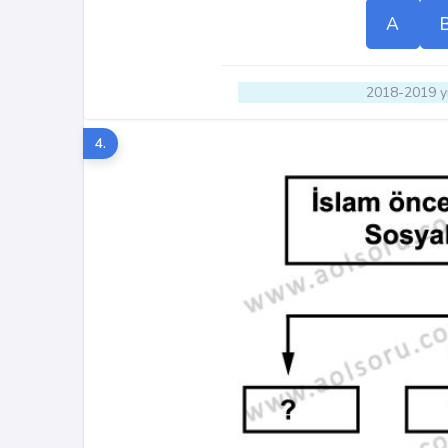
A
2018-2019 yı
4.