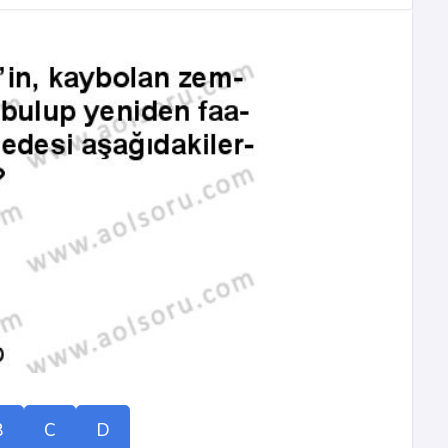
B
C
D