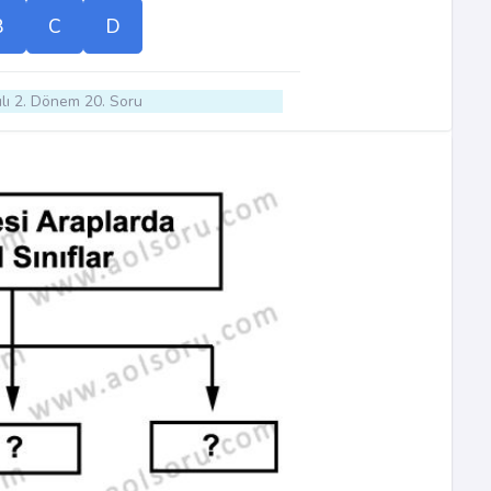
B
C
D
lı 2. Dönem 20. Soru