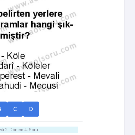
B
C
D
ılı 2. Dönem 4. Soru