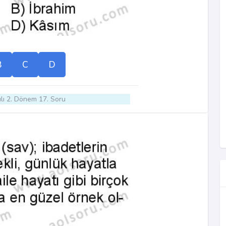
B
C
D
lı 2. Dönem 17. Soru