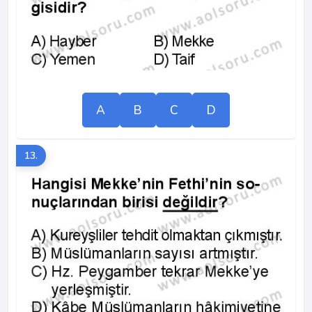
A
B
C
D
13.