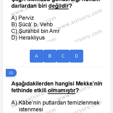
A
B
C
D
11.