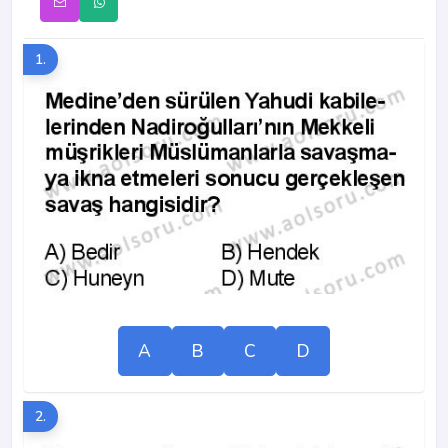
1.
A
B
C
D
2.