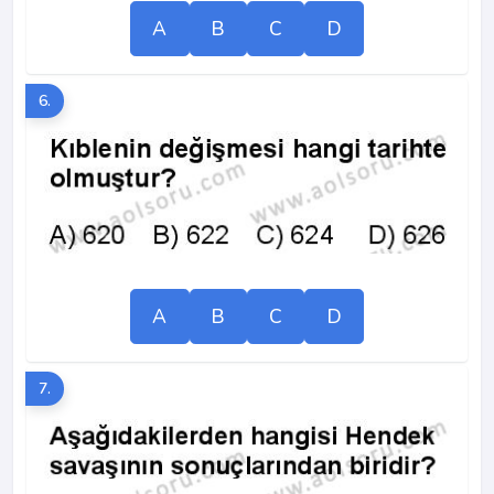
A
B
C
D
6.
A
B
C
D
7.