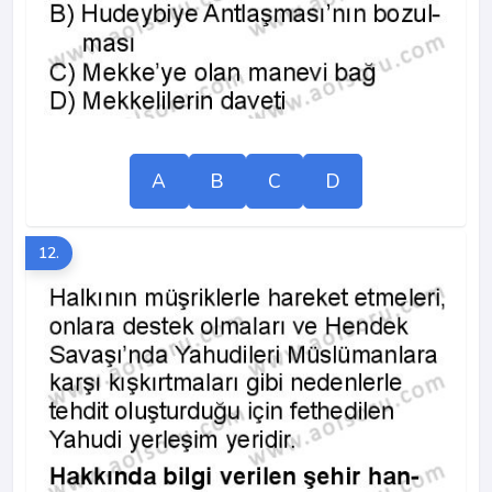
A
B
C
D
12.