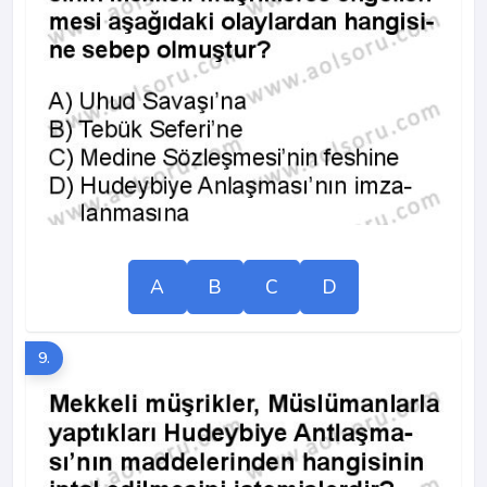
A
B
C
D
9.