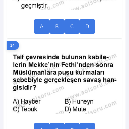
A
B
C
D
14.