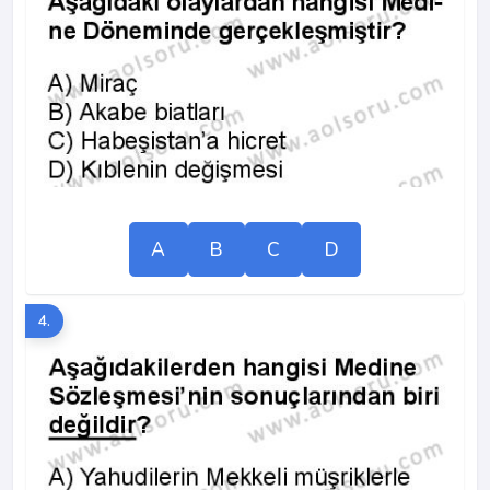
A
B
C
D
4.