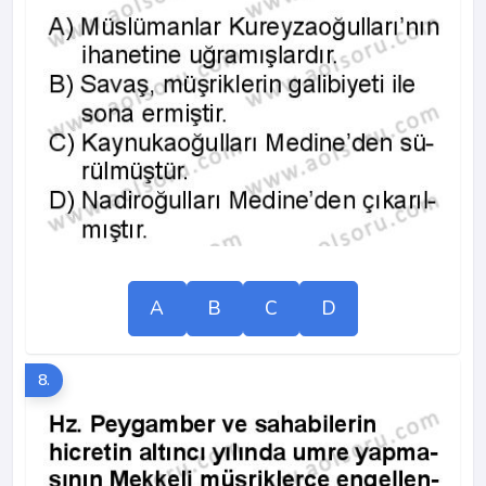
A
B
C
D
8.