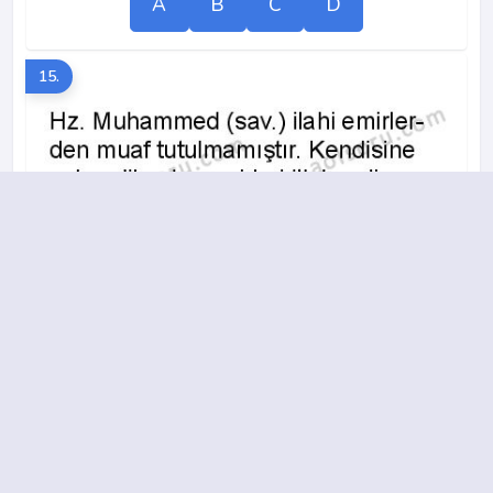
A
B
C
D
15.
A
B
C
D