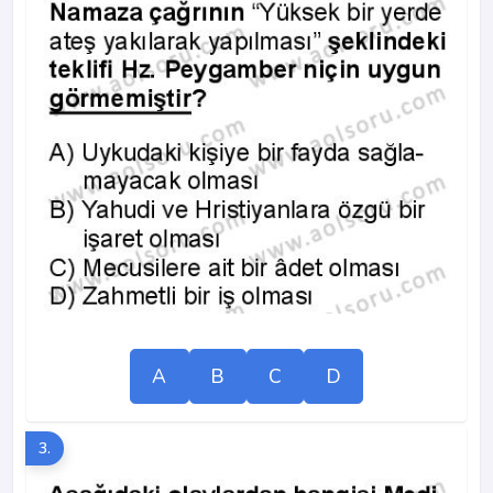
A
B
C
D
3.