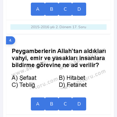
A
B
C
D
2015-2016 yılı 2. Dönem 17. Soru
4.
A
B
C
D