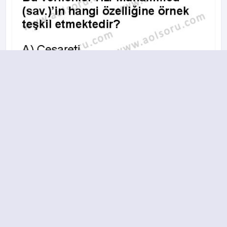
A
B
C
D
2016-2017 yılı 2. Dönem 18. Soru
14.