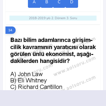
A
B
C
D
2018-2019 yılı 2. Dönem 3. Soru
14.