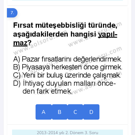
7.
A
B
C
D
2013-2014 yılı 2. Dönem 3. Soru