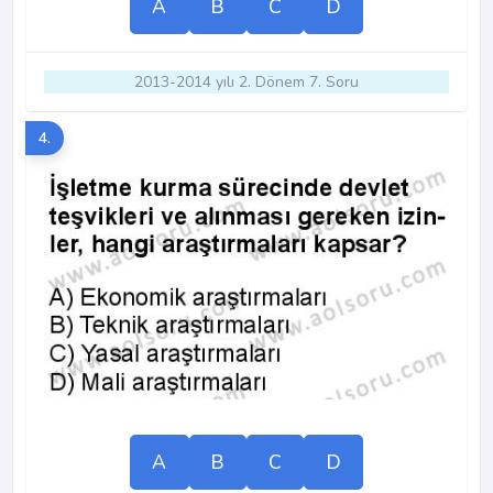
A
B
C
D
2013-2014 yılı 2. Dönem 7. Soru
4.
A
B
C
D