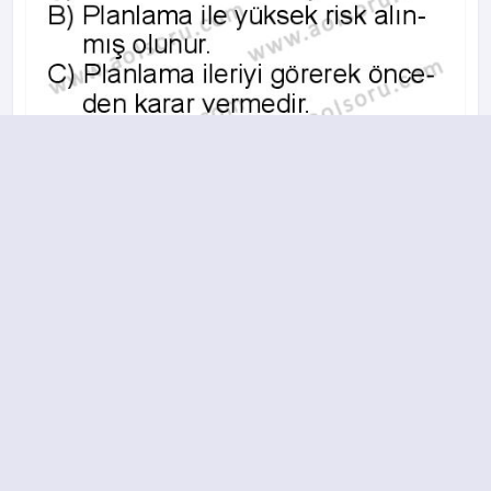
A
B
C
D
2015-2016 yılı 2. Dönem 11. Soru
13.