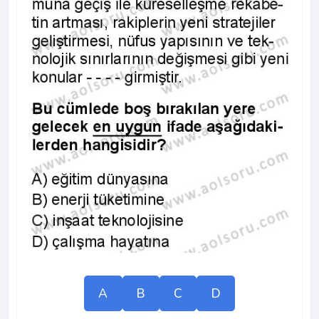
A
B
C
D