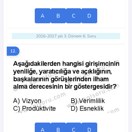
A
B
C
D
2016-2017 yılı 3. Dönem 6. Soru
12.
A
B
C
D