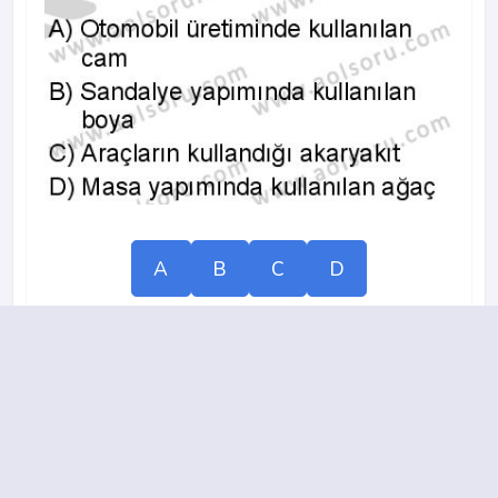
A
B
C
D
2023-2024 yılı 3. Dönem 3. Soru
14.