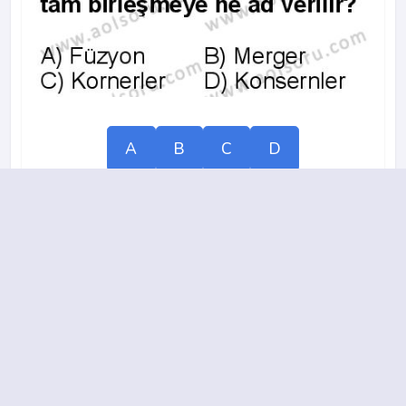
A
B
C
D
2013-2014 yılı 1. Dönem 18. Soru
14.