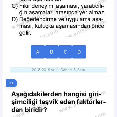
A
B
C
D
2018-2019 yılı 1. Dönem 6. Soru
11.