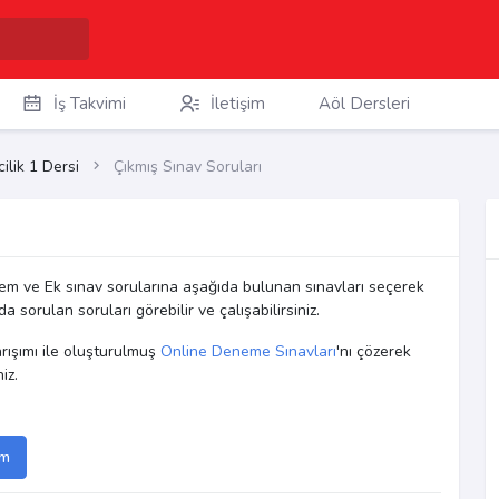
İş Takvimi
İletişim
Aöl Dersleri
ilik 1 Dersi
Çıkmış Sınav Soruları
em ve Ek sınav sorularına aşağıda bulunan sınavları seçerek
a sorulan soruları görebilir ve çalışabilirsiniz.
arışımı ile oluşturulmuş
Online Deneme Sınavları
'nı çözerek
iz.
em