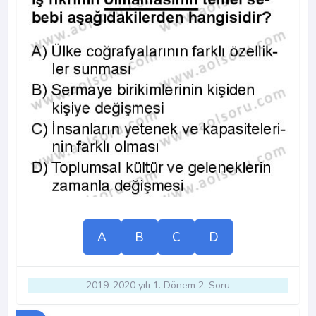
A
B
C
D
2019-2020 yılı 1. Dönem 2. Soru