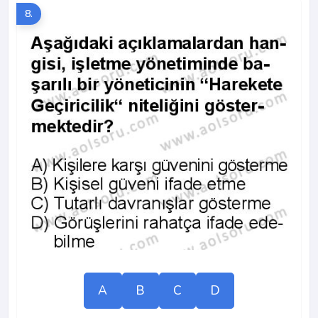
8.
A
B
C
D