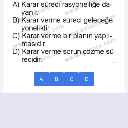
A
B
C
D
2013-2014 yılı 3. Dönem 11. Soru
15.