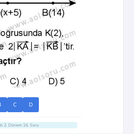
B
C
D
lı 2. Dönem 16. Soru