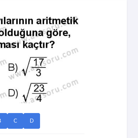
B
C
D