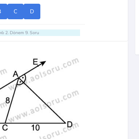
B
C
D
ılı 2. Dönem 9. Soru