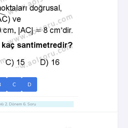
B
C
D
ılı 2. Dönem 6. Soru