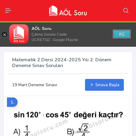
AÖL Soru
AÇ
Çıkmış Sorular Cepte
ÜCRETSİZ - Google Play'de
Matematik 2 Dersi 2024-2025 Yılı 2. Dönem
Deneme Sınav Soruları
19 Mart Deneme Sınavı
Sınava Başla
1.