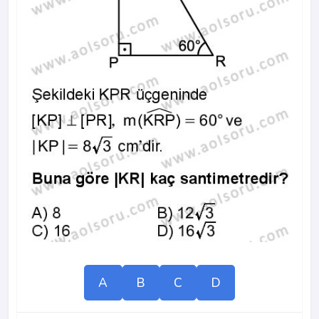
A
B
C
D