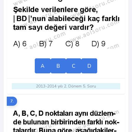
A
B
C
D
2013-2014 yılı 2. Dönem 5. Soru
7.