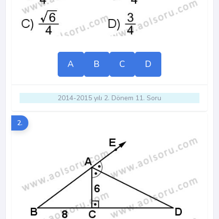
A
B
C
D
2014-2015 yılı 2. Dönem 11. Soru
2.