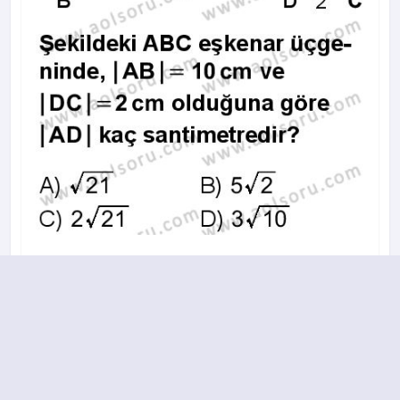
A
B
C
D
2015-2016 yılı 3. Dönem 11. Soru
13.