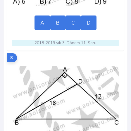
A
B
C
D
2018-2019 yılı 3. Dönem 11. Soru
8.