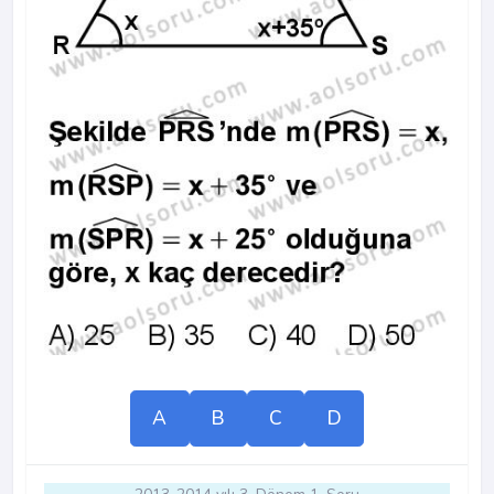
A
B
C
D