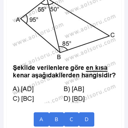
A
B
C
D