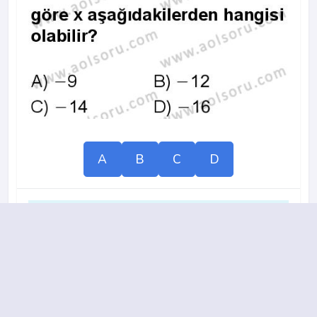
A
B
C
D
2015-2016 yılı 3. Dönem 17. Soru
13.