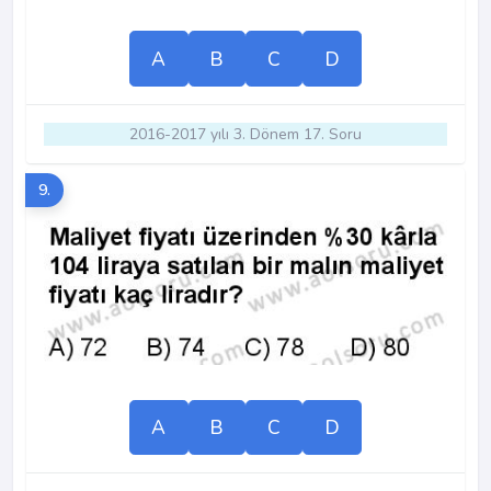
A
B
C
D
2016-2017 yılı 3. Dönem 17. Soru
9.
A
B
C
D