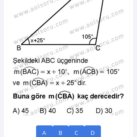
A
B
C
D