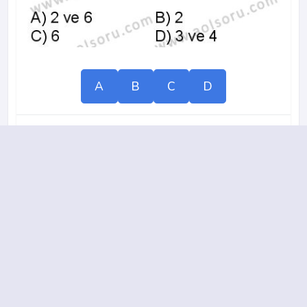
A
B
C
D
2017-2018 yılı 2. Dönem 18. Soru
14.