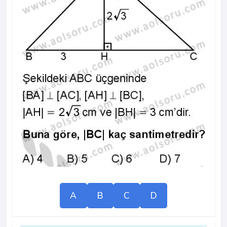
A
B
C
D