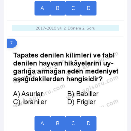
A
B
C
D
2017-2018 yılı 2. Dönem 2. Soru
7.
A
B
C
D