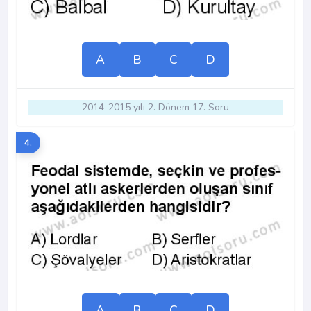
A
B
C
D
2014-2015 yılı 2. Dönem 17. Soru
4.
A
B
C
D