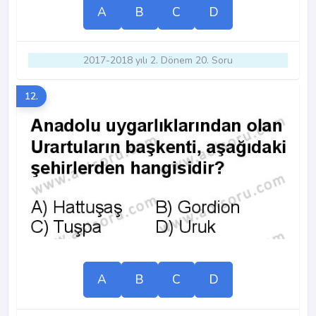
A
B
C
D
2017-2018 yılı 2. Dönem 20. Soru
12.
A
B
C
D