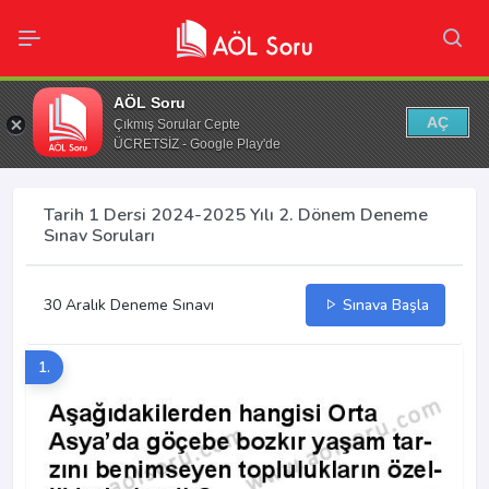
AÖL Soru
AÇ
Çıkmış Sorular Cepte
ÜCRETSİZ - Google Play'de
Tarih 1 Dersi 2024-2025 Yılı 2. Dönem Deneme
Sınav Soruları
30 Aralık Deneme Sınavı
Sınava Başla
1.