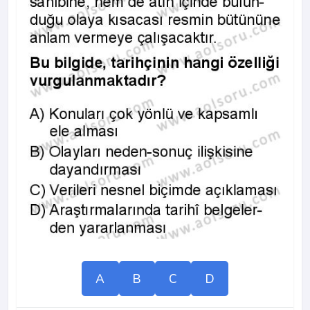
A
B
C
D