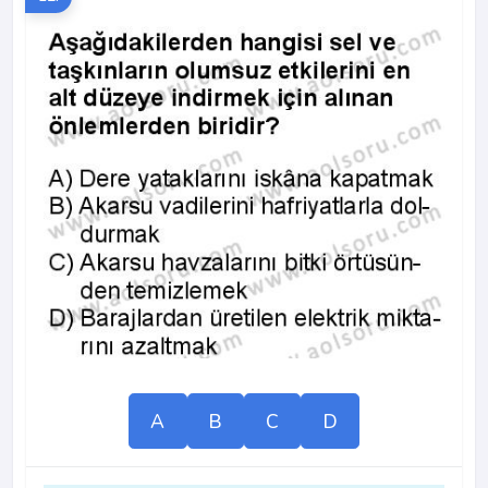
A
B
C
D