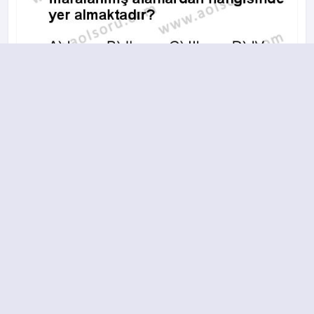
A
B
C
D
2019-2020 yılı 2. Dönem 12. Soru
14.