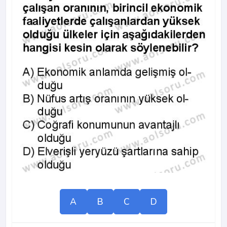
A
B
C
D