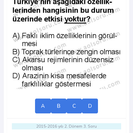
A
B
C
D
2015-2016 yılı 2. Dönem 3. Soru