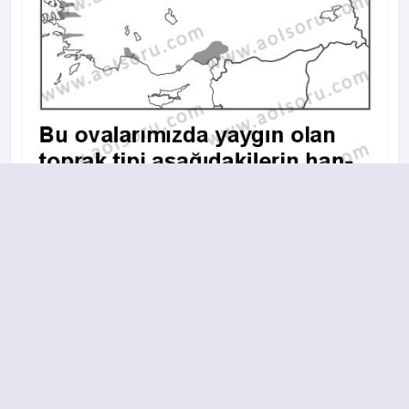
A
B
C
D