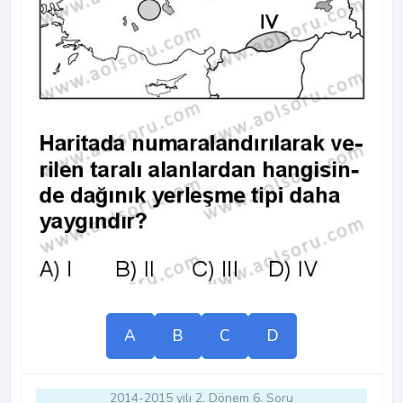
A
B
C
D
2014-2015 yılı 2. Dönem 6. Soru