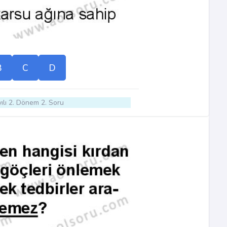
B
C
D
ılı 2. Dönem 2. Soru