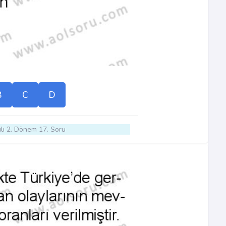
B
C
D
lı 2. Dönem 17. Soru