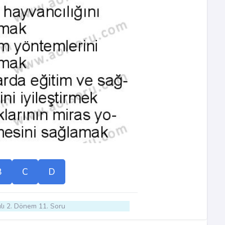
B
C
D
lı 2. Dönem 11. Soru