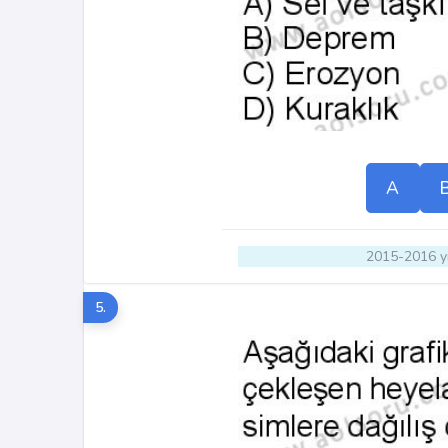
A
2015-2016 yı
5.