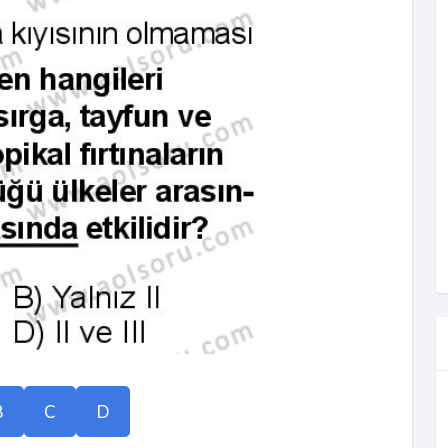
B
C
D