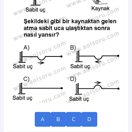
A
B
C
D