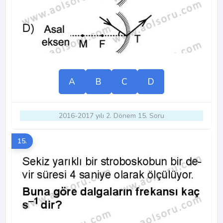
A
B
C
D
2016-2017 yılı 2. Dönem 15. Soru
15.