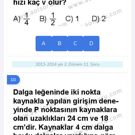
A
B
C
D
2013-2014 yılı 2. Dönem 11. Soru
10.