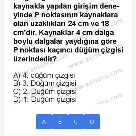
A
B
C
D