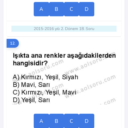
A
B
C
D
2015-2016 yılı 2. Dönem 18. Soru
12.
A
B
C
D