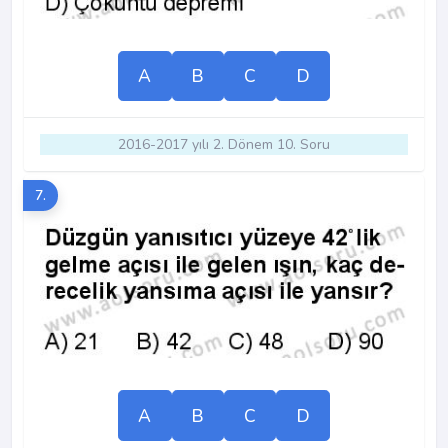
A
B
C
D
2016-2017 yılı 2. Dönem 10. Soru
7.
A
B
C
D