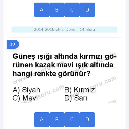
A
B
C
D
2014-2015 yılı 2. Dönem 14. Soru
10.
A
B
C
D