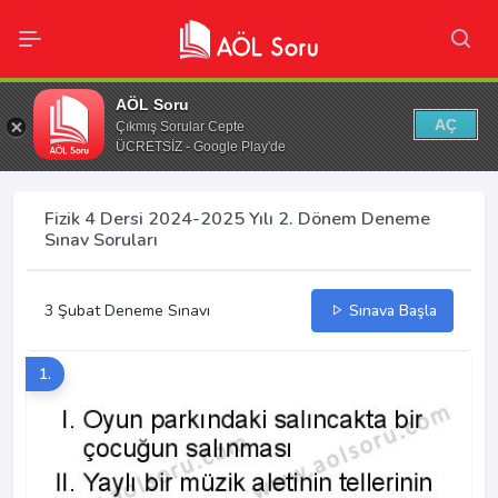
AÖL Soru
AÇ
Çıkmış Sorular Cepte
ÜCRETSİZ - Google Play'de
Fizik 4 Dersi 2024-2025 Yılı 2. Dönem Deneme
Sınav Soruları
3 Şubat Deneme Sınavı
Sınava Başla
1.