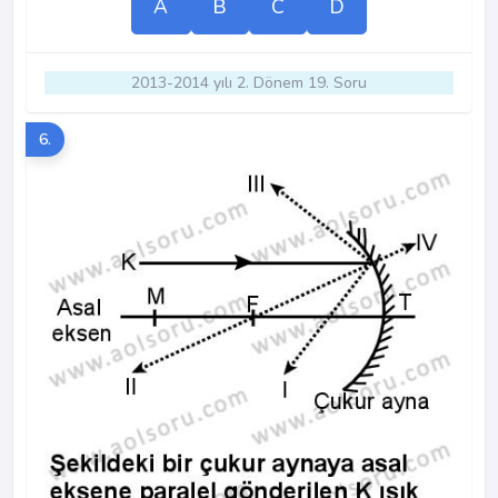
A
B
C
D
2013-2014 yılı 2. Dönem 19. Soru
6.