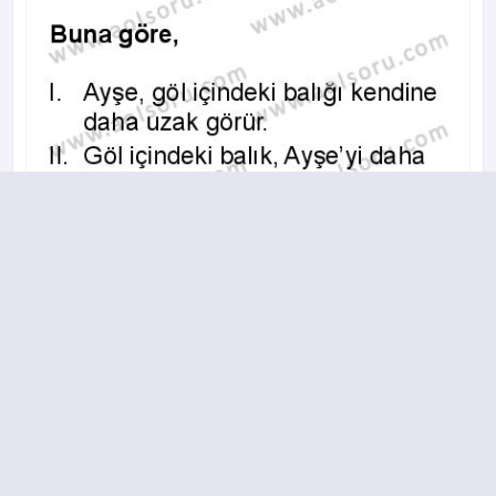
A
B
C
D