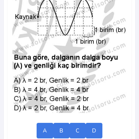
A
B
C
D