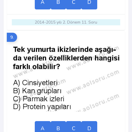
A
B
C
D
2014-2015 yılı 2. Dönem 11. Soru
9.
A
B
C
D