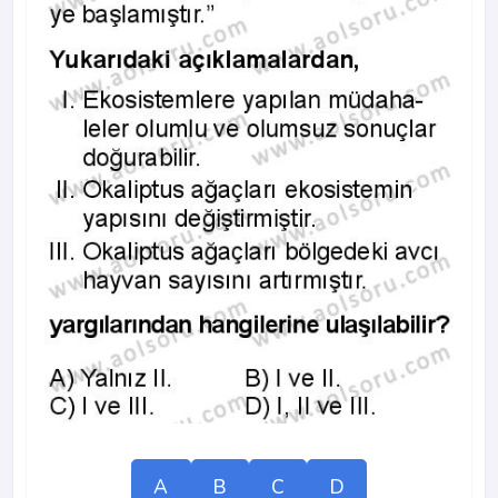
A
B
C
D