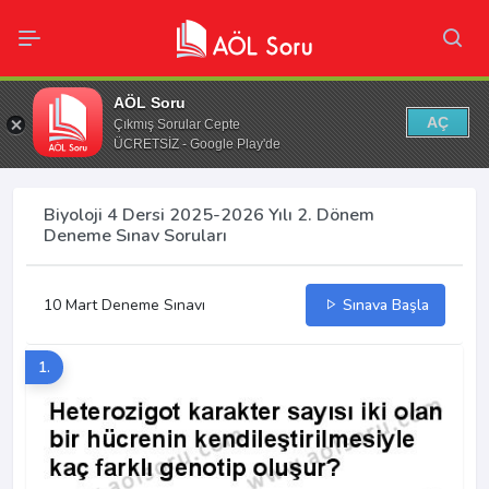
AÖL Soru
AÇ
Çıkmış Sorular Cepte
ÜCRETSİZ - Google Play'de
Biyoloji 4 Dersi 2025-2026 Yılı 2. Dönem
Deneme Sınav Soruları
10 Mart Deneme Sınavı
Sınava Başla
1.