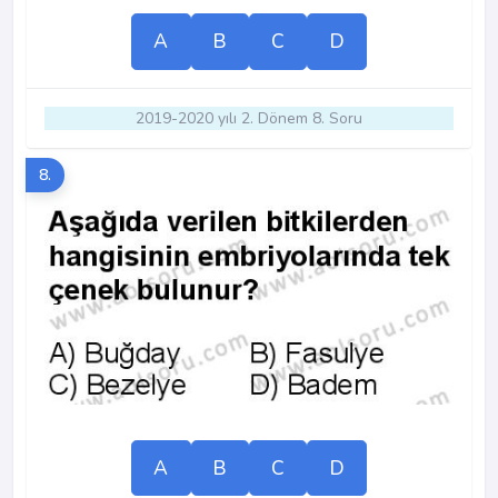
A
B
C
D
2019-2020 yılı 2. Dönem 8. Soru
8.
A
B
C
D