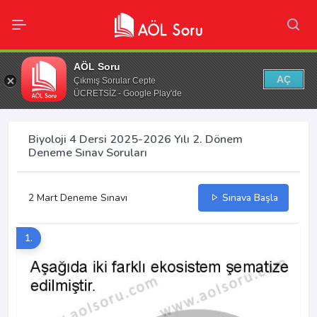
AÖL Soru
AÇ
Çıkmış Sorular Cepte
ÜCRETSİZ - Google Play'de
Biyoloji 4 Dersi 2025-2026 Yılı 2. Dönem
Deneme Sınav Soruları
2 Mart Deneme Sınavı
Sınava Başla
1.