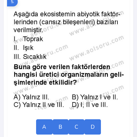
5.
A
B
C
D