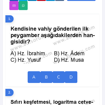
1.
A
B
C
D
2.