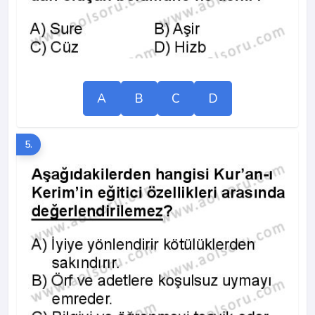
A
B
C
D
5.