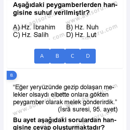
A
B
C
D
8.