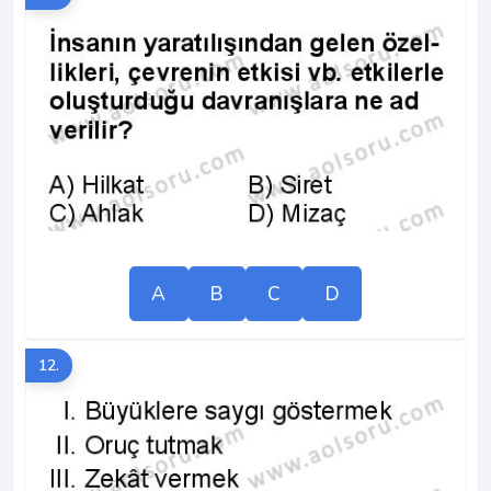
A
B
C
D
12.