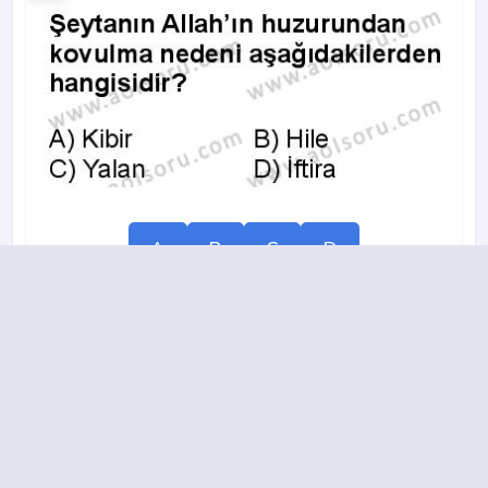
A
B
C
D
15.