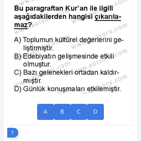
A
B
C
D
7.