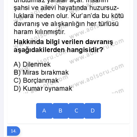
A
B
C
D
14.