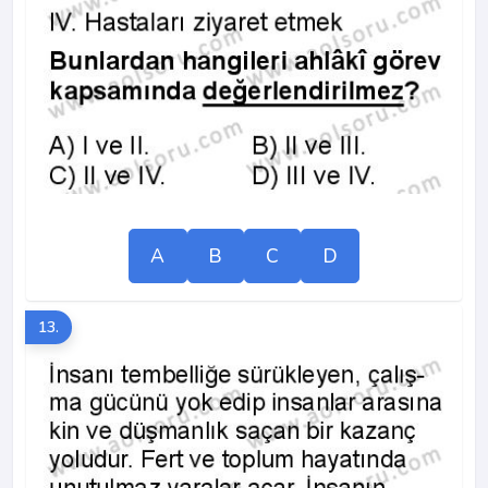
A
B
C
D
13.