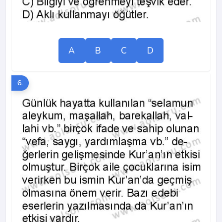
A
B
C
D
6.