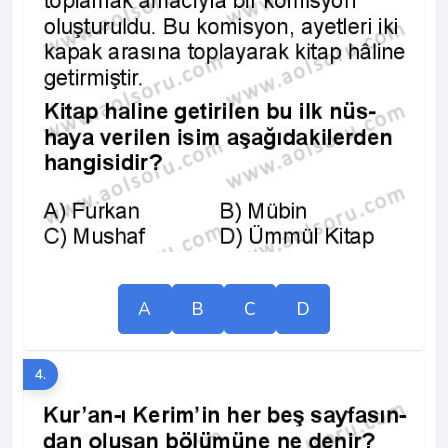
A
B
C
D
4.