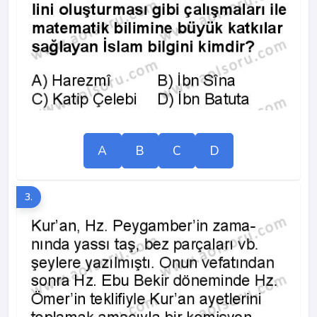
A
B
C
D
3.