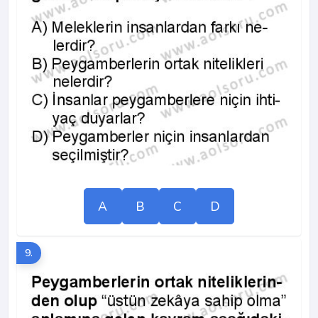
A
B
C
D
9.