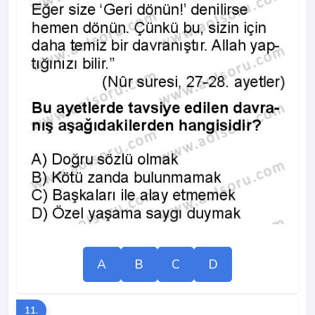
A
B
C
D
11.