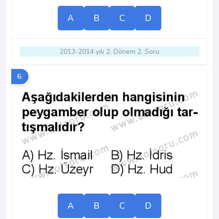
A
B
C
D
2013-2014 yılı 2. Dönem 2. Soru
6.
A
B
C
D