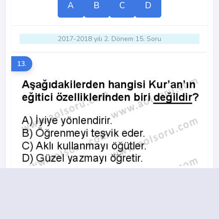
A
B
C
D
2017-2018 yılı 2. Dönem 15. Soru
13.
A
B
C
D