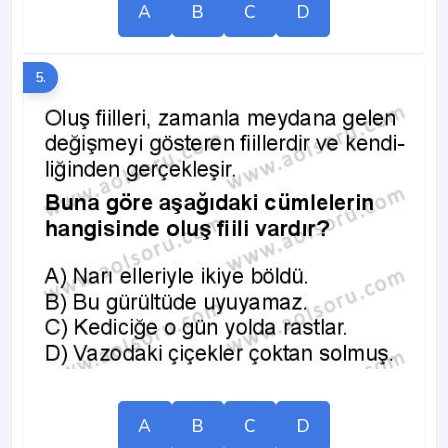
A
B
C
D
5.
A
B
C
D