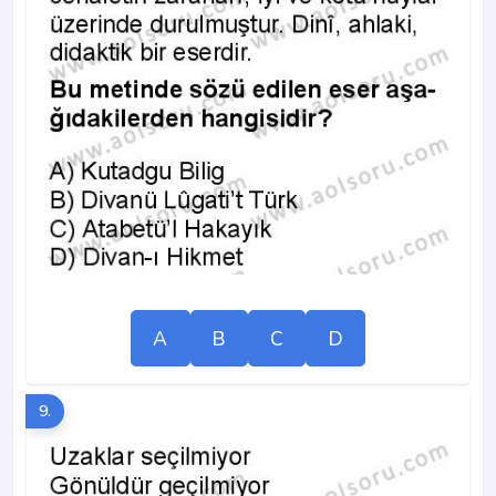
A
B
C
D
9.