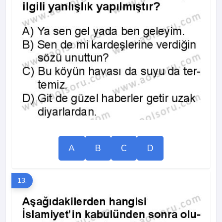
A
B
C
D
13.