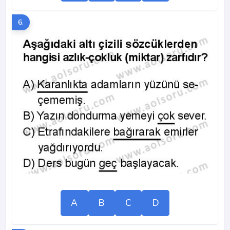
6.
A
B
C
D