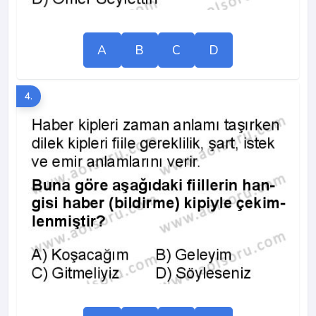
A
B
C
D
4.