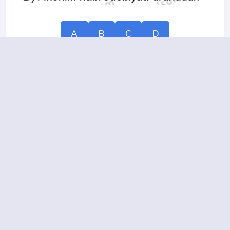
A
B
C
D
15.