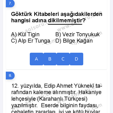
7.
A
B
C
D
8.