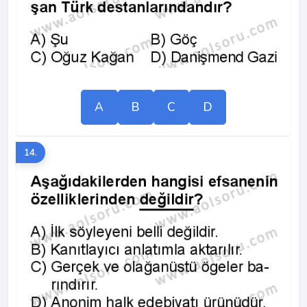
A
B
C
D
14.