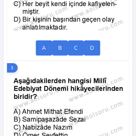
A
B
C
D
3.