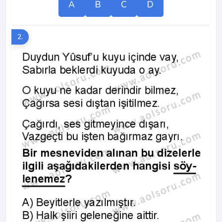
A
B
C
D
2.