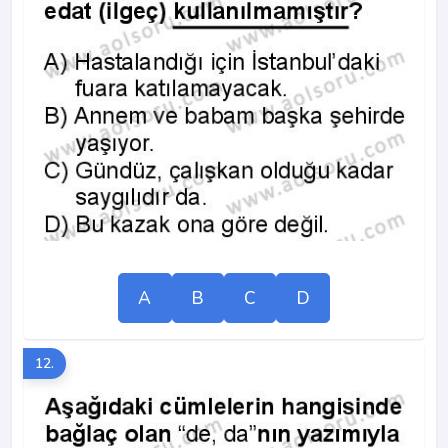
A
B
C
D
12.