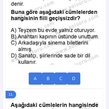
A
B
C
D
11.